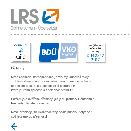
Překlady
Máte obchodní korespondenci, smlouvy, odborné texty
z oblasti ekonomiky, práva nebo různých vědních oborů,
technickou dokumentaci nebo jiné dokumenty,
které je třeba správně a spolehlivě přeložit?
Potřebujete ověřené překlady, jež jsou platné v Německu?
Pak tedy hledáte právě nás.
Naše překlady jsou kontrolovány podle principu "čtyř očí",
což je zárukou přesnosti!